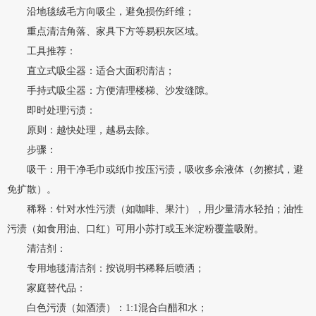
沿地毯绒毛方向吸尘，避免损伤纤维；
重点清洁角落、家具下方等易积灰区域。
工具推荐：
直立式吸尘器：适合大面积清洁；
手持式吸尘器：方便清理楼梯、沙发缝隙。
即时处理污渍：
原则：越快处理，越易去除。
步骤：
吸干：用干净毛巾或纸巾按压污渍，吸收多余液体（勿擦拭，避
免扩散）。
稀释：针对水性污渍（如咖啡、果汁），用少量清水轻拍；油性
污渍（如食用油、口红）可用小苏打或玉米淀粉覆盖吸附。
清洁剂：
专用地毯清洁剂：按说明书稀释后喷洒；
家庭替代品：
白色污渍（如酒渍）：1:1混合白醋和水；