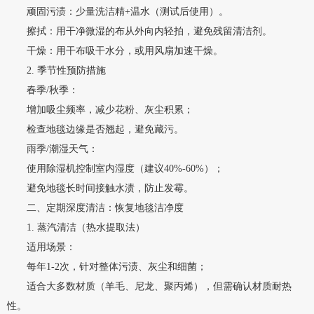
顽固污渍：少量洗洁精+温水（测试后使用）。
擦拭：用干净微湿的布从外向内轻拍，避免残留清洁剂。
干燥：用干布吸干水分，或用风扇加速干燥。
2. 季节性预防措施
春季/秋季：
增加吸尘频率，减少花粉、灰尘积累；
检查地毯边缘是否翘起，避免藏污。
雨季/潮湿天气：
使用除湿机控制室内湿度（建议40%-60%）；
避免地毯长时间接触水渍，防止发霉。
二、定期深度清洁：恢复地毯洁净度
1. 蒸汽清洁（热水提取法）
适用场景：
每年1-2次，针对整体污渍、灰尘和细菌；
适合大多数材质（羊毛、尼龙、聚丙烯），但需确认材质耐热
性。