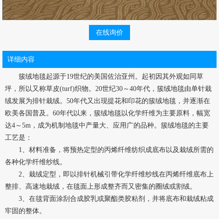
在线询价
详细内容
簇绒地毯起源于19世纪的美国佐治亚州。起初因其外观如同草
坪，所以又称草皮(turf)织物。20世纪30～40年代，簇绒地毯由单针栽
绒发展为排针栽绒。50年代又出现提花和印花的簇绒地毯，并逐渐在
欧美各国普及。60年代以来，簇绒地毯以化学纤维为主要原料，幅宽
达4～5m，成为机制地毯中产量大、应用广的品种。簇绒地毯的主要
工艺是：
1、材料准备，将预热定型的丙烯纤维纺织成底布以及栽绒所需的
各种化学纤维纱线。
2、栽绒定型，即以排针机械引带化学纤维纱线在丙烯纤维底布上
整排、高速地栽绒，在毯面上形成整齐而又密集的圈绒或割绒。
3、在毯背面涂刮合成胶乳或聚酯类胶粘剂，并将底布和栽绒粘成
牢固的整体。