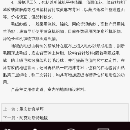
4、后整理工艺，包括以剪绒机平整毯面、毯面印花、毯背粘贴丁
苯胶或聚胺酯等泡沫塑料背衬或黄麻布背衬，以蒸汽蓬松并整理毯面
等。价格便宜，但品种较少。
毛绒纱线，一般采用涤纶、锦纶、丙纶等混纺纱，高档产品用纯
羊毛纱；底布早期使用黄麻机织物，目前多数采用丙纶扁丝机织物、
涤纶长丝机织物或非织造织物。
地毯的毛绒由特制的簇绒针在底布上植入毛纱以形成毛圈，割断
毛圈形成毛绒，底布背面涂上树脂、胶料(背衬胶料)固着毛圈或毛
绒，防止绒毛松散脱落和起毛起球，并可提高毛毯的尺寸稳定性。在
涂有胶的地毯背面，还可再粘贴一层泡沫背衬，也有的在地毯背面粘
贴第二层织物，称二次背衬，均具有增加簇绒地毯弹性和耐用性的功
用。
产品主要用作走道、室内的地面铺设材料。
上一篇：
重庆仿真草坪
下一篇：
阿克明斯特地毯